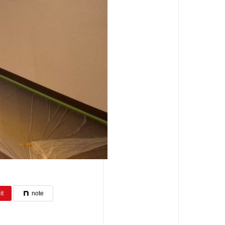
it
note