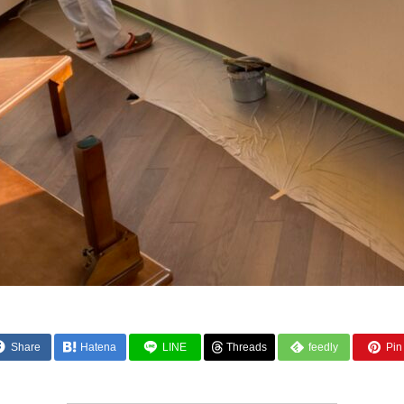
Share
Hatena
LINE
Threads
feedly
Pin 