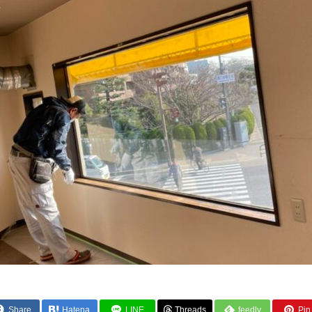
Share
Hatena
LINE
Threads
feedly
Pin 