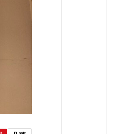
it
note