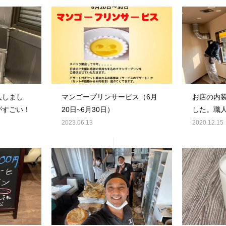
入しまし
マンゴープリンサービス（6月
お店の内
がすごい！
20日~6月30日）
した。職
まです。
2023.06.13
2020.12.15