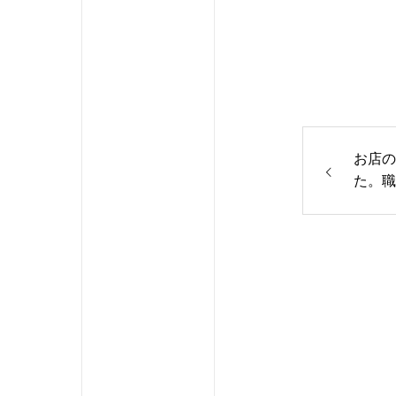
お店の
た。職
す。