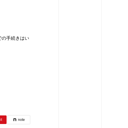
での手続きはい
it
note