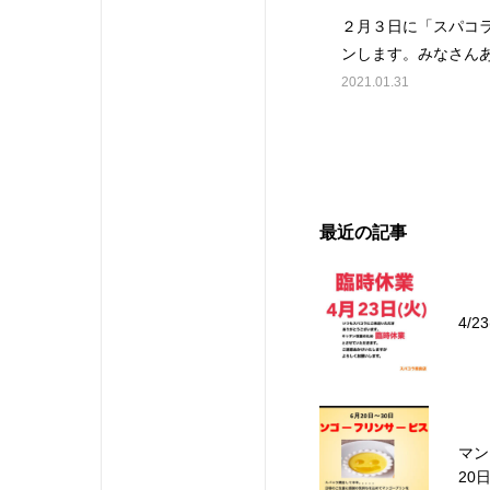
２月３日に「スパコ
ンします。みなさん
う！
2021.01.31
最近の記事
4/
マン
20