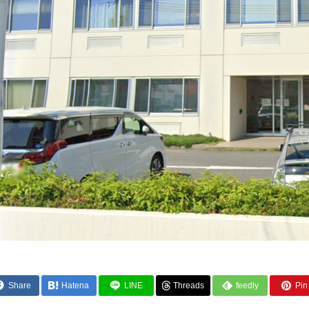
Share
Hatena
LINE
Threads
feedly
Pin 