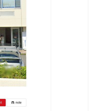
it
note